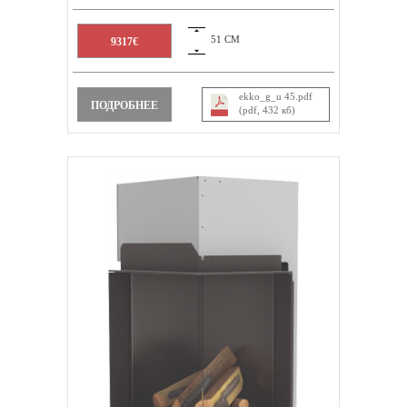
51 СМ
9317€
ekko_g_u 45.pdf
ПОДРОБНЕЕ
(pdf, 432 кб)