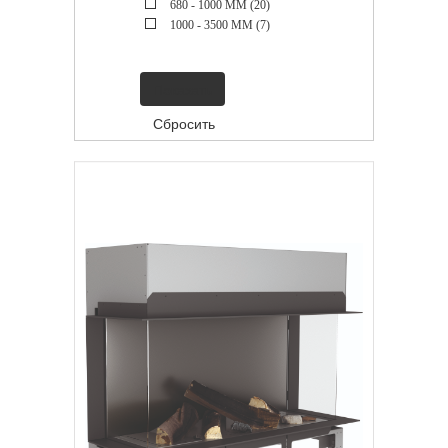
680 - 1000 ММ (
20
)
1000 - 3500 ММ (
7
)