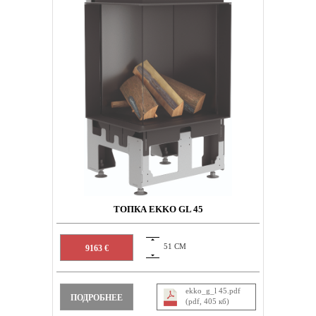
ТОПКА EKKO GL 45
51 СМ
9163 €
ekko_g_l 45.pdf
ПОДРОБНЕЕ
(pdf, 405 кб)