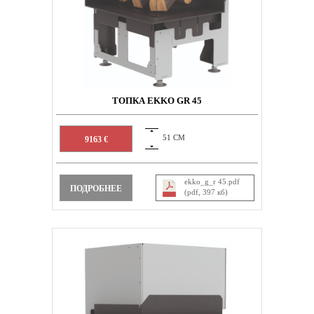
ТОПКА EKKO GR 45
51 СМ
9163 €
ekko_g_r 45.pdf
ПОДРОБНЕЕ
(pdf, 397 кб)