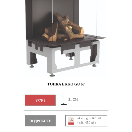
ТОПКА EKKO GU 67
51 СМ
9779 €
ekko_g_u 67.pdf
ПОДРОБНЕЕ
(pdf, 450 кб)