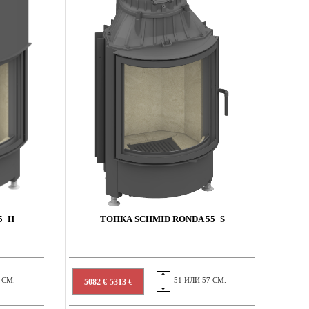
5_H
ТОПКА SCHMID RONDA 55_S
 СМ.
51 ИЛИ 57 СМ.
5082 €-5313 €