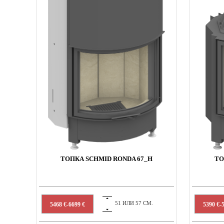
ТОПКА SCHMID RONDA 67_H
ТО
51 ИЛИ 57 СМ.
5468 €-6699 €
5390 €-