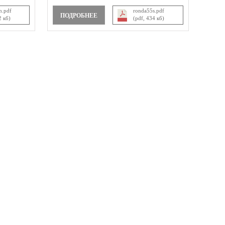
h.pdf
ronda55s.pdf
ПОДРОБНЕЕ
2 кб)
(pdf, 434 кб)