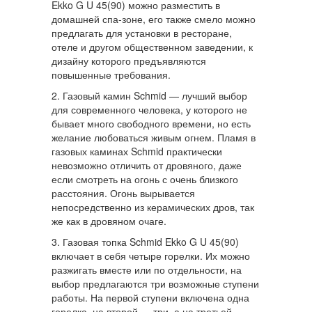
Ekko G U 45(90) можно разместить в
домашней спа-зоне, его также смело можно
предлагать для установки в ресторане,
отеле и другом общественном заведении, к
дизайну которого предъявляются
повышенные требования.
2. Газовый камин Schmid — лучший выбор
для современного человека, у которого не
бывает много свободного времени, но есть
желание любоваться живым огнем. Пламя в
газовых каминах Schmid практически
невозможно отличить от дровяного, даже
если смотреть на огонь с очень близкого
расстояния. Огонь вырывается
непосредственно из керамических дров, так
же как в дровяном очаге.
3. Газовая топка Schmid Ekko G U 45(90)
включает в себя четыре горелки. Их можно
разжигать вместе или по отдельности, на
выбор предлагаются три возможные ступени
работы. На первой ступени включена одна
горелка, на второй — три, а на третьей