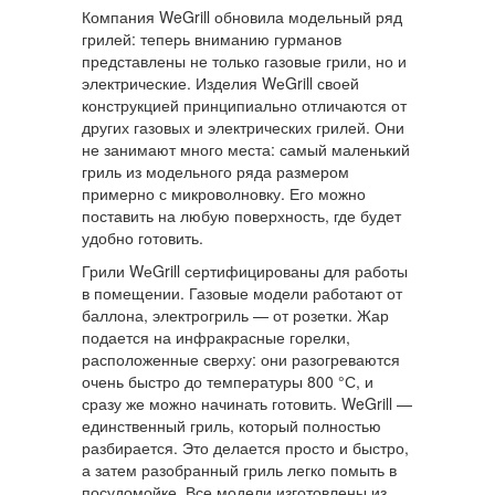
Компания WeGrill обновила модельный ряд
грилей: теперь вниманию гурманов
представлены не только газовые грили, но и
электрические. Изделия WеGrill своей
конструкцией принципиально отличаются от
других газовых и электрических грилей. Они
не занимают много места: самый маленький
гриль из модельного ряда размером
примерно с микроволновку. Его можно
поставить на любую поверхность, где будет
удобно готовить.
Грили WеGrill сертифицированы для работы
в помещении. Газовые модели работают от
баллона, электрогриль — от розетки. Жар
подается на инфракрасные горелки,
расположенные сверху: они разогреваются
очень быстро до температуры 800 °С, и
сразу же можно начинать готовить. WeGrill —
единственный гриль, который полностью
разбирается. Это делается просто и быстро,
а затем разобранный гриль легко помыть в
посудомойке. Все модели изготовлены из