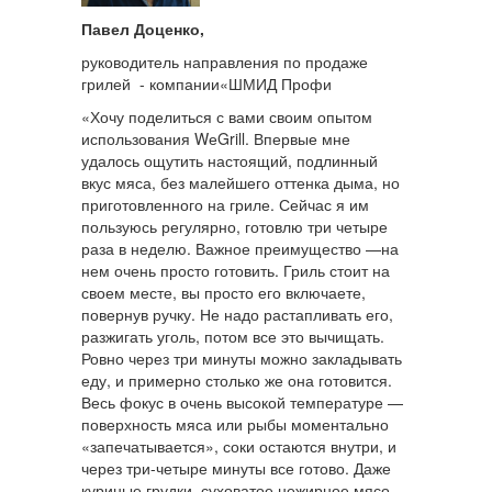
Павел Доценко,
руководитель направления по продаже
грилей - компании«ШМИД Профи
«Хочу поделиться с вами своим опытом
использования WеGrill. Впервые мне
удалось ощутить настоящий, подлинный
вкус мяса, без малейшего оттенка дыма, но
приготовленного на гриле. Сейчас я им
пользуюсь регулярно, готовлю три четыре
раза в неделю. Важное преимущество —на
нем очень просто готовить. Гриль стоит на
своем месте, вы просто его включаете,
повернув ручку. Не надо растапливать его,
разжигать уголь, потом все это вычищать.
Ровно через три минуты можно закладывать
еду, и примерно столько же она готовится.
Весь фокус в очень высокой температуре —
поверхность мяса или рыбы моментально
«запечатывается», соки остаются внутри, и
через три-четыре минуты все готово. Даже
куриные грудки, суховатое нежирное мясо,