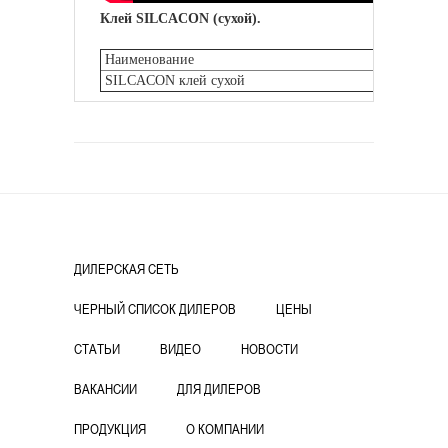
Клей SILCACON (сухой).
Наименование
Фасовка
SILCACON клей сухой
Мешок 5 
Клей SILCACON применяется при
изготовлении конструктивных
элементов, в местах крепления друг с
другом плит SILCA®250KM. Клей
SILCACON поставляется в виде сухой
смеси, легко разводится водой и
готовится перед монтажом конструкции
из плит SILCA®250KM. Сухой клей
ДИЛЕРСКАЯ СЕТЬ
необходимо смешать до однородной
массы, консистенции «сметаны» с
ЧЕРНЫЙ СПИСОК ДИЛЕРОВ
ЦЕНЫ
чистой водой в соотношении 1 кг/250
мл воды. Расход 6 кг / м2. Толщина слоя
СТАТЬИ
ВИДЕО
НОВОСТИ
примерно 3 мм (зубчатым шпателем 6-
10 мм). Поставляется в мешках по 5 кг.
ВАКАНСИИ
ДЛЯ ДИЛЕРОВ
ПРОДУКЦИЯ
О КОМПАНИИ