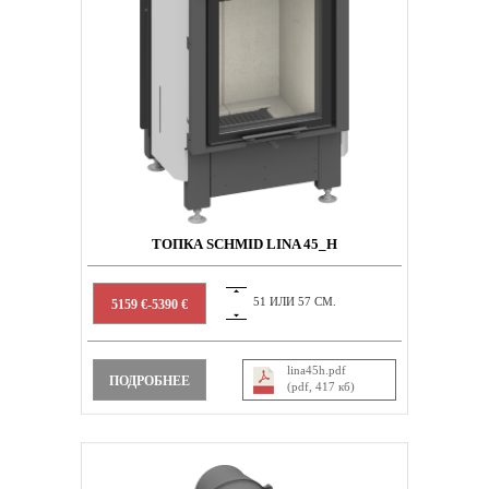
ТОПКА SCHMID LINA 45_H
51 ИЛИ 57 СМ.
5159 €-5390 €
lina45h.pdf
ПОДРОБНЕЕ
(pdf, 417 кб)