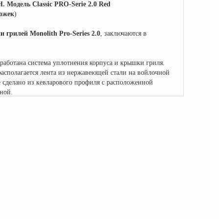
Модель Classic PRO-Serie 2.0 Red
ножек
)
 грилей Monolith Pro-Series 2.0
, заключаются в
работана система уплотнения корпуса и крышки гриля.
располагается лента из нержавеющей стали на войлочной
 сделано из кевларового профиля с расположенной
ной.
ода дыма теперь имеет более тонкую регулировку, и
у в гриле стало значительно проще.
жинный узел, за счет чего теперь удобно и легко
едустановленный фланец для крепления вентилятора
 Classic PRO-Series 2.0
Red,
работающих на угле