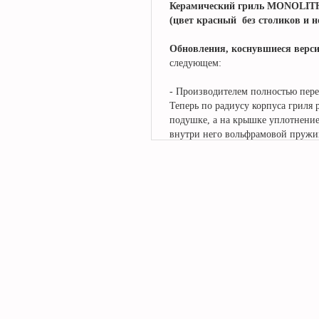
Керамический гриль MONOLITH. 
(цвет красный без столиков и 
Обновления, коснувшиеся версии
следующем:
- Производителем полностью пере
Теперь по радиусу корпуса гриля 
подушке, а на крышке уплотнение
внутри него вольфрамовой пружи
- Новая металлическая крышка вых
получить необходимую температур
- Так же претерпел изменения пру
открывать крышку.
- В каждом гриле теперь есть пр
системы BBQ Guru.
В комплектацию грилей Monolith